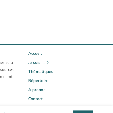
Accueil
es et la
Je suis …
ssources
Thématiques
ièrement.
Répertoire
A propos
Contact