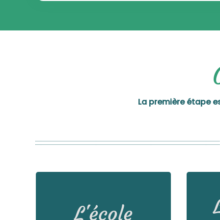
La première étape est
Déco
méd
L'école
N’hésitez pas à vous renseigner