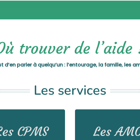
Où trouver de l’aide 
 d’en parler à quelqu’un : l’entourage, la famille, les a
Les services
uvrir les centres psycho-
Découvrir les AMO du Br
Les CPMS
Les AM
ico-sociaux du Brabant
wallon
wallon