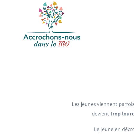
Passer
au
contenu
Les jeunes viennent parfois
devient
trop lour
Le jeune en décro