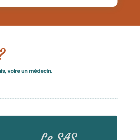
?
mis, voire un médecin.
Découvrir le SAS du Brabant wallon
Le SAS