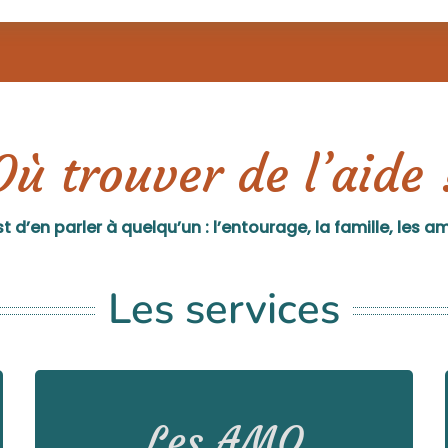
Où trouver de l’aide 
 d’en parler à quelqu’un : l’entourage, la famille, les a
Les services
Découvrir les AMO du Brabant wallon
Les AMO