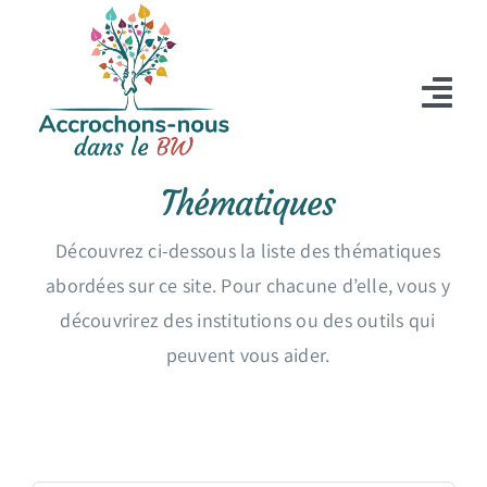
Passer
au
contenu
Tog
Nav
Accueil
Thématiques
Je suis …
Découvrez ci-dessous la liste des thématiques
abordées sur ce site. Pour chacune d’elle, vous y
Thématiques
découvrirez des institutions ou des outils qui
Répertoire
peuvent vous aider.
A propos
Contact