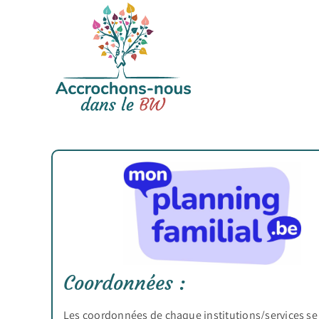
Passer
au
contenu
Coordonnées :
Les coordonnées de chaque institutions/services se