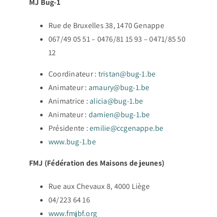
MJ Bug-1
Rue de Bruxelles 38, 1470 Genappe
067/49 05 51 – 0476/81 15 93 – 0471/85 50
12
Coordinateur :
tristan@bug-1.be
Animateur :
amaury@bug-1.be
Animatrice :
alicia@bug-1.be
Animateur :
damien@bug-1.be
Présidente :
emilie@ccgenappe.be
www.bug-1.be
FMJ (Fédération des Maisons de jeunes)
Rue aux Chevaux 8, 4000 Liège
04/223 64 16
www.fmjbf.org