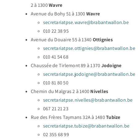
2 à 1300
Wavre
Avenue du Bohy 51 à 1300
Wavre
secretariatpse.wavre@brabantwallon.be
010 22 38 95
Avenue du Douaire 55 à 1340
Ottignies
secretariatpse.ottignies@brabantwallon.be
010 41 54 68
Chaussée de Tirlemont 89 à 1370
Jodoigne
secretariatpse.jodoigne@brabantwallon.be
010 81 80 50
Chemin du Malgras 2 à 1400
Nivelles
secretariatpse.nivelles@brabantwallon.be
067 21 21 23
Rue des Frères Taymans 32A à 1480
Tubize
secretariatpse.tubize@brabantwallon.be
02 355 68 99