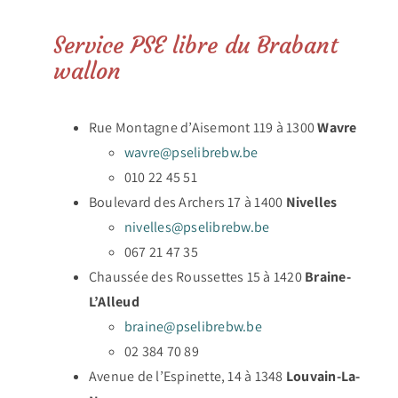
Service PSE libre du Brabant
wallon
Rue Montagne d’Aisemont 119 à 1300
Wavre
wavre@pselibrebw.be
010 22 45 51
Boulevard des Archers 17 à 1400
Nivelles
nivelles@pselibrebw.be
067 21 47 35
Chaussée des Roussettes 15 à 1420
Braine-
L’Alleud
braine@pselibrebw.be
02 384 70 89
Avenue de l’Espinette, 14 à 1348
Louvain-La-